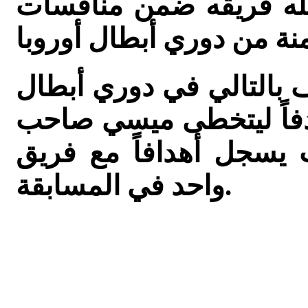
6 أهداف سجله فريقه ضمن منافسات
 بالتالي في دوري أبطال
 مع ريال مدريد إلى 98 هدفاً ليتخطى ميسي صاحب
اعب يسجل أهدافاً مع فريق
واحد في المسابقة.