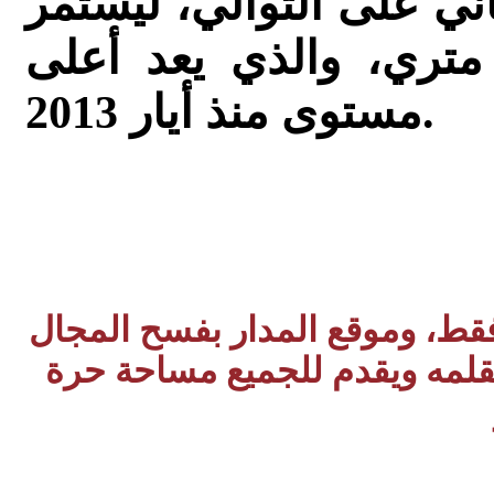
اني على التوالي، ليستمر
عند 90ر178ر1 طن متري، والذي يعد أعلى
مستوى منذ أيار 2013.
 فقط، وموقع المدار بفسح المجال
بقلمه ويقدم للجميع مساحة حرة