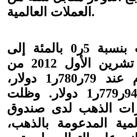
العملات العالمية.
وارتفعت أسعار معدن الذهب بنسبة 5ر0 بالمئة إلى
15ر789ر1 دولار، الأعلى منذ تشرين الأول 2012 من
مستوى افتتاح تعاملات اليوم عند 79ر780ر1 دولار،
وسجلت أدنى مستوى عند 94ر779ر1 دولار. وظلت
 الذهب لدى صندوق SPDR Gold Trust، وهو
مية المدعومة بالذهب،