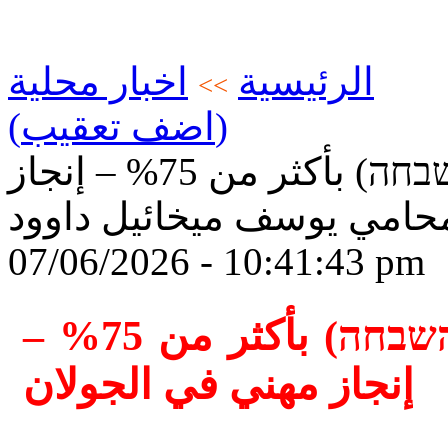
الرئيسية
اخبار محلية
>>
(اضف تعقيب)
تخفيض ضريبة تحسين (היטל השבחה) بأكثر من 75% – إنجاز
محامي يوسف ميخائيل داوود
07/06/2026 - 10:41:43 pm
تخفيض ضريبة تحسين (היטל השבחה) بأكثر من 75% –
إنجاز مهني في الجولان