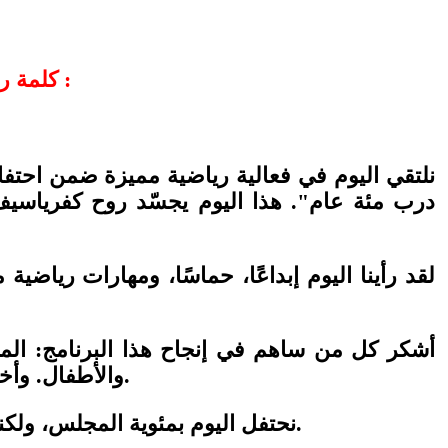
كلمة رئيس مجلس كفرياسيف المحلي السيد عصام نعيم شحادة :
نلتقي اليوم في فعالية رياضية مميزة ضمن احتف
درب مئة عام". هذا اليوم يجسّد روح كفرياسيف ال
لقد رأينا اليوم إبداعًا، حماسًا، ومهارات رياضي
أشكر كل من ساهم في إنجاح هذا البرنامج: المرا
والأطفال. وأخصّ بالذكر شبابنا الذين أثبتوا اليوم أن كفرياسيف كانت وستبقى بلدًا يبني أجيالًا قوية، واعية، وفاعلة.
نحتفل اليوم بمئوية المجلس، ولكننا في الوقت ذاته نرسم ملامح المئة عام القادمة — بمشاريع، رؤية، وتعاون بين المجلس والمجتمع.