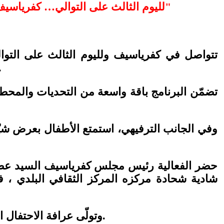
لليوم الثالث على التوالي… كفرياسيف تواصل احتفالات المئوية ببرنامج رياضي وترفيهي مميز تحت عنوان "جيل يكبر على درب مئة عام"
تتواصل في كفرياسيف ولليوم الثالث على التوا
التحديات الـ100 الذي جمع بين النشاط الرياضي، الر
تضمّن البرنامج باقة واسعة من التحديات والمحطا
وفي الجانب الترفيهي، استمتع الأطفال بعرض شيّ
حضر الفعالية رئيس مجلس كفرياسيف السيد عصام
شادية شحادة مركزه المركز الثقافي البلدي ،
وتولّى عرافة الاحتفال الشاب المتألّق سمير أمير شحادة الذي أبدع في تقديم الفقرات وإدارة الحدث بروح مهنية وحماسية.