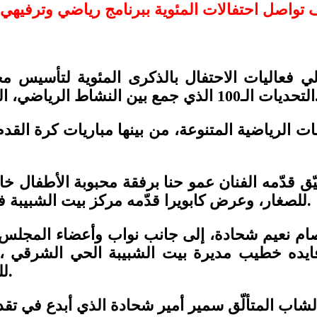
لي فعاليات الاحتفال بالذكرى المئوية لتأسيس 
وح الشبابية، والأجواء العائلية المفعمة بالحيوية.
ت الرياضية المتنوعة، من بينها مباريات كرة الق
ق قدّمه الفنان عمو حنا برفقة محبوبة الأطفال خا
للصغار، وعرض كابويرا قدّمه مركز بيت الشبيبة في الحي الشرقي بإشراف المديرة فايدة خطيب.
 نعيم شحادة، إلى جانب نواب وأعضاء المجلس و
 فايده خطيب مديرة بيت الشبيبة الحي الشرقي 
للرياضة، الطفولة، والنشاطات التربوية في البلدة.