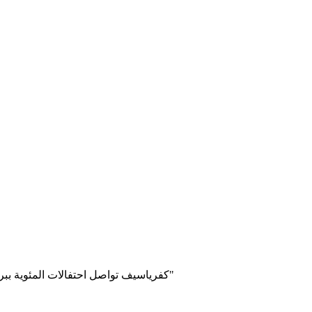
كفرياسيف تواصل احتفالات المئوية ببرنامج رياضي وترفيهي مميز تحت عنوان "جيل يكبر على درب مئة عام"