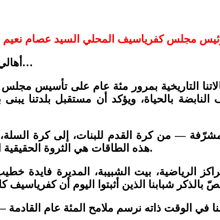
أهالي كفرياسيف الأعزاء، أبناء وبنات هذا البلد الطيب…
الاتنا التاريخية بمرور مئة عام على تأسيس مجل
نابضة بالحياة، ويؤكد أن مستقبل بلدتنا يبنى با
ة مشرّفة — من كرة القدم للبنات، إلى كرة السلة، 
هذه الطاقات هي الثروة الحقيقية التي نعتمد عليها لنواصل مسيرة العطاء والتطور.
كز الرياضية، بيت الشبيبة، المديرة فايدة خطيب،