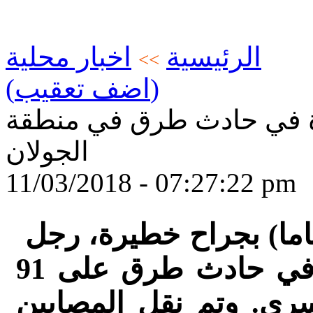
الرئيسية
اخبار محلية
>>
(اضف تعقيب)
ة في حادث طرق في منطقة
الجولان
11/03/2018 - 07:27:22 pm
اصيب مساء الاحد، شابة (20 عاما) بجراح خطيرة، رجل
اخر (56 عاما) بجراح طفيفة، في حادث طرق على 91
ري. وتم نقل المصابين