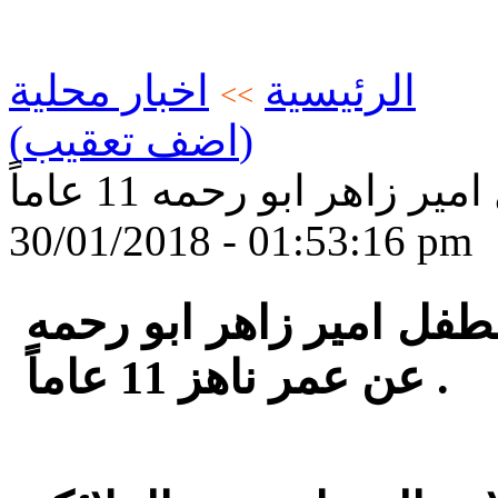
الرئيسية
اخبار محلية
>>
(اضف تعقيب)
زاهر ابو رحمه 11 عاماً
30/01/2018 - 01:53:16 pm
طفل امير زاهر ابو رحمه
عن عمر ناهز 11 عاماً .