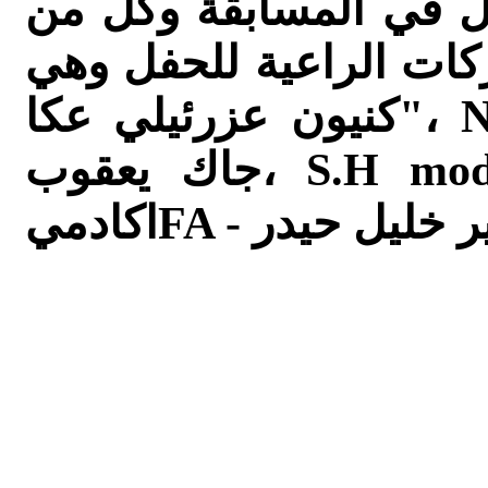
ل في المسابقة وكل من
كات الراعية للحفل وهي
"كنيون عزرئيلي عكا، Nova clinic , مس بون بون ،
جاك يعقوب، S.H models בע"ם،Aneel for men ،
اكادميFA -