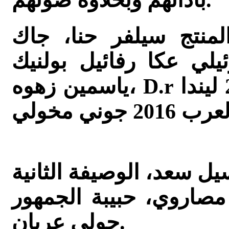
بأدائهم وبحلاوة صوتهم.
لمنتج سيلفر حنا، جاك
 عكا رفائيل بولنيك،D.r
ياسمين زهوه، D.r مجدي اشقر، ملكة جمال 2016 ليندا
ل سعد، الوصيفة الثانية
مصاروي، حبيبة الجمهور
جولي عريان.