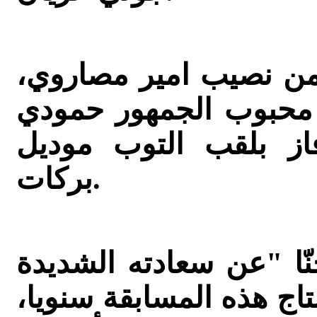
 من نصيب امير مصاروي،
محبوب الجمهور حمودي
لقب التوب موديل(Top model) عمري
بركات.
نّا "عن سعادته الشديدة
تاج هذه المسابقة سنويا،