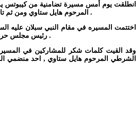
انطلقت يوم أمس مسيرة تضامنية من كيبوتس يد 
المرحوم هايل ستاوي ومن ثم تابعت المسيره لقرية حرفيش لتقديم واجب العزاء لعائلة شنان عائلة الشرطي المرحوم كميل شنان .
اختتمت المسيره في مقام النبي سبلان عليه الس
رئيس مجلس حرفيش ورئيس منتدى السلطات المحليه الدرزيه والشركسيه وجمهور غفير من أبناء الطائفه الدرزيه .
وقد القيت كلمات شكر للمشاركين في المسير
الشرطي المرحوم هايل ستاوي , احد منضمي الم