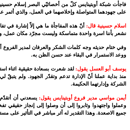
فاجأت شبكة أوبتينايس كلّ من أخصائيّي البصر إسلام حسينية
على جهودهما المتواصلة وإخلاصهما في العمل، والذي أثمر عن
اسلام حسينية قال:
أنّ هذه المفاجأة ما هي إلاّ إشارة في تف
نشعر بأننا اسرة واحدة متماسكة وليست مجرّد مكان عمل، وه
وفي ختام حديثه وجه كلمات الشكر والعرفان لمدير الفروع أ
ووعد الاستمرار في البقاء عند حسن الظن به.
يوسف أبو العسل يقول:
لقد شعرت بسعادة حقيقية اثناء استلام
منذ بداية عملنا أنّ الإدارة تدعم وتقدّر الجهود. ولم يتبق
الشركة وإدارتهما الحكيمة.
أيمن مواسي مدير فروع أوبتينايس يقول:
يسعدني أن أتقدّم ب
وعملوا واجتهدوا وثابروا إلى أن وصلوا إلى إنجاز حقيقي تف
جميع الاصعدة. وهذا التقدير له أثر مباشر في التأثير على مس