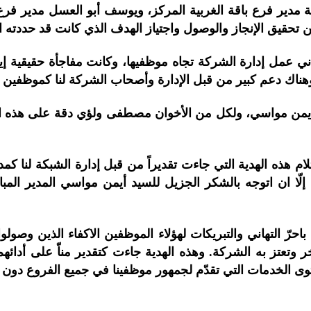
 مدير فرع باقة الغربية المركز، ويوسف أبو العسل مدير فرع ا
 تحقيق الإنجاز والوصول واجتياز الهدف الذي كانت قد حددته 
اني عمل إدارة الشركة تجاه موظفيها، وكانت مفاجأة حقيقية إيفا
ناك دعم كبير من قبل الإدارة وأصحاب الشركة لنا كموظفين م
يمن مواسي، ولكل من الأخوان مصطفى ولؤي دقة على هذه المفاج
 هذه الهدية التي جاءت تقديراً من قبل إدارة الشبكة لنا كمدرا
ّ لي إلّا ان اتوجه بالشكر الجزيل للسيد أيمن مواسي المدير 
احرّ التهاني والتبريكات لهؤلاء الموظفين الاكفاء الذين وص
خر وتعتز به الشركة. وهذه الهدية جاءت كتقدير مناّ على أدائ
توى الخدمات التي تقدّم لجمهور موظفينا في جميع الفروع دون ت