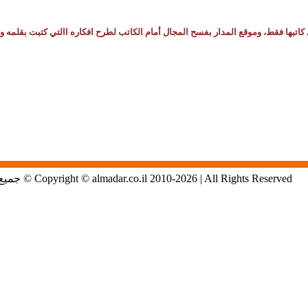
كاتبها فقط، وموقع المدار بفسح المجال أمام الكاتب لطرح افكاره االتي كتبت بقلمه و
Copyright © almadar.co.il 2010-2026 | All Rights Reserved © جميع الحقوق محفوظة لموقع المدار الاول في الشمال