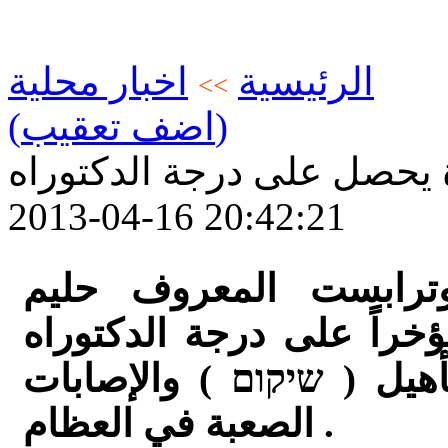
الرئيسية
اخبار محلية
>>
(اضف تعقيب)
 يحصل على درجة الدكتوراه
2013-04-16 20:42:21
وترابست المعروف حليم
راً على درجة الدكتوراه
يل ( שיקום ) والإصابات
الصعبة في العظام .