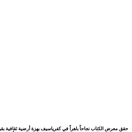
حقق معرض الكتاب نجاحاً باهراً في كفرياسيف بهزة أرضية ثقافية بقوة 150 ألف كتاب من بيروت والقا