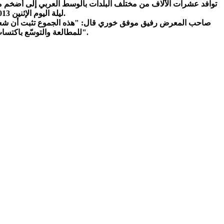
توافد عشرات الآلاف من مختلف البلدات بالوسط العربي إلى أضخم مع
ليلة اليوم الإثنين 25.2.2013. وهو اليوم الأخير للمعرض، حيث لن يتسنى تمديده بسبب التزامات تلتزم بها القاعة.
صاحب المعرض رفيق موفق خوري قال: "هذه الجموع تثبت أن شعبنا ش
للمطالعة والتوسّع باكتساب الثقافة وعلى هذا الدرب سائرون، وسنربي أولادنا على محبة الكتاب وعشق المطالعة بعون الله".