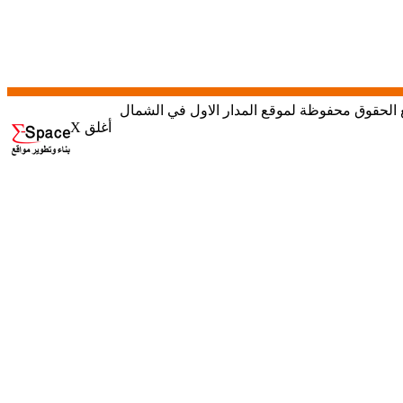
X أغلق