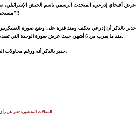
عرض أفيحاي إدرعي، المتحدث الرسمي باسم الجيش الإسرائيلي، صو
مسيحي في سلاح الصيانة، الملازم عيد طنوس - قدوة ومثل لجميع أفراد المجتمع المسيحي في إسرائيل فتحية له ولجميع جنود الجيش الاسرائيلي"!!.
منذ ما يقرب من 6 أشهر، حيث عرض صورة الوحدة التي تصدت لقاتلي هؤلاء ممن حاولوا الدخول إلى إسرائيل بعد سرقتهم لمدرعة مصرية، وكان قائد هذه الوحدة أحد الضباط البدو ممن أشاد به إدرعي.
جدير بالذكر أنه ورغم محاولات الجيش الإسرائيلي والمؤسسات الإسرائيلية المختلفة بتجنيد الفلسطينيين في إسرائيل إلا أنه هنالك إجماع على رفض المخطط بكافة مسمياته.
المقالات المنشورة تعبر عن رأي 