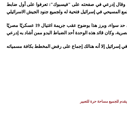
. وقال إدرعي في صفحته على "فيسبوك": تعرفوا على أول ضابط
جدير بالذكر أن إدرعي يعكف ومنذ فترة على وضع صورة العسكريين العرب في الجيش الإسرائيلي سواء من المسلمين أو المسيحيين على حد سواء، وبرز هذا بوضوح عقب جريمة اغتيال 19 عسكريًا مصريًا
يقدم للجميع مساحة حرة للتعبير