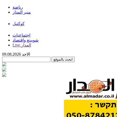
رياضة
منبر المدار
كوكتيل
اجتماعيات
شوبينغ واقتصاد
Live المدار
الاحد 09.08.2026