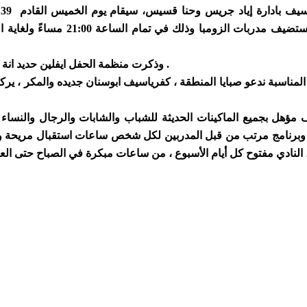
سيف بادارة
إياد جريس وحنا قسيس،
سيقام
لساعة 21:00 مساءً ولغاية الساعة 22:30 على سطح عمارة عفيف داوود - "فوق
وذكرت منظمة الحفل ايفلين حديد انة سيتم توزيع مفاجاءت عديدة من اضواء خاصة للحفل والعديد العديد .
مناسبة ندعو صبايا المنطقة ، كفرياسيف ابوسنان جديده والمكر ، يركا ،عكا
ف
مؤهل بجميع الماكينات الحديثة للشباب والشابات والرجال والنساء
ة وبرنامج مرتب من قبل المدربين لكل شخص ساعات استقبال مريحة ومج
لنادي مفتوح كل أيام الأسبوع ، من ساعات مبكرة في الصباح حتى العاش