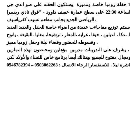
يوم الخميس القادم 139 حفلة زومبا خاصة ومميزة وستكون الحفله على ضو الدي جي
نادي ريفييرا
الجديد بجانب مطعم نسيب كفرياسيف .
الرياضي
 ، اعبلين ، حيفا ،عرابه ،المغار ، ترشيحا، معليا ،البقيعه ، يانوح
وفسوطه للحضور وقضاء ليلة وحفل زومبا مميز .
 ، يشرف على التدريبات مدربين مؤهلين ومختصون لهذه التمارين
ال مفتوح للجميع وهنالك أيضا برنامج خاص للنساء والأولاد لكي
رة ليلا .
للاستفسار الرجاء الاتصال : 0503062263 – 0546782394