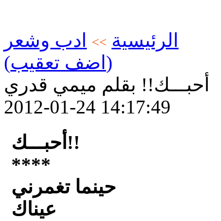
الرئيسية
ادب وشعر
>>
(اضف تعقيب)
أحبـــك!! بقلم ميمي قدري
2012-01-24 14:17:49
أحبـــك!!
****
حينما تغمرني
عيناك