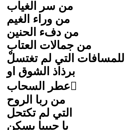
من سر الغياب
من وراء الغيم
من دفء الحنين
من جمالات العتاب
للمسافات التي لم تغتسلْ
برذاذ الشوق او
عطر السحاب ْ
من ربا الروح
التي لم تكتحل
يا حبيبا يسكن