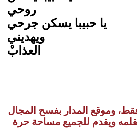
روحي
يا حبيبا يسكن جرحي
ويهديني
العذابْ
 فقط، وموقع المدار بفسح المجال
بقلمه ويقدم للجميع مساحة حرة