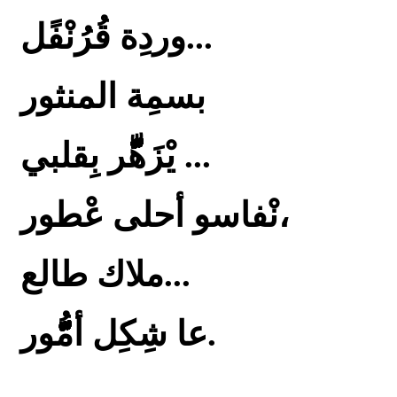
وردِة قُرُنْفًل...
بسمِة المنثور
يْزَهِّّّّّّّّّّّّّّّّّّّّّّّّّّّّّّّّّّّّّر بِقلبي ...
نْفاسو أحلى عْطور،
ملاك طالع...
عا شِكِل أمُّّّّّّّّّّّّّّّّّور.