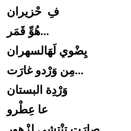
فِ حْزيران
هُوِّ قَمَر...
يِضْوي لَهَالسهران
مِن وَرْدو غارَت...
وَرْدِة البستان
عا عِطْرو
صارَت تِنْتِشي لِزْهور.