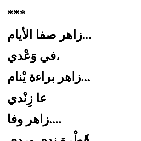
***
زاهر صفا الأيام...
في وَعْدي،
زاهر براءة يْنام...
عا زِنْدي
زاهر وفا....
قَطْرِة ندى وردي