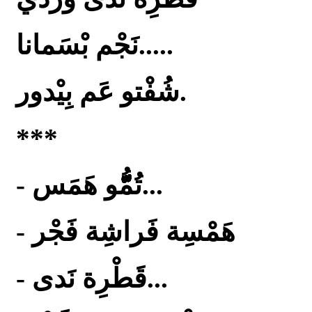
نَجْم بْسَمانا.....
شُفْتو عَم بِيْدور.
***
- تُمُّّّّّّّّّّّّو هَمَس...
- هَمْسِة فَراشِة فَجْر
- قَطْرِة نَدى...