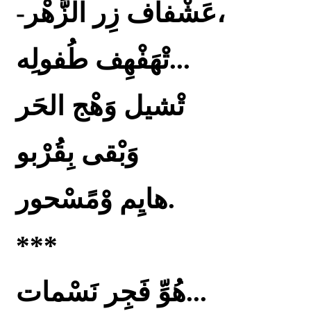
-عَشْفاف زِر الزَّهْر،
تْهَفْهِف طُفولِه...
تْشيل وَهْج الحَر
وَبْقى بِقُرْبو
هايِم وْمًسْحور.
***
هُوِّ فَجِر نَسْمات...