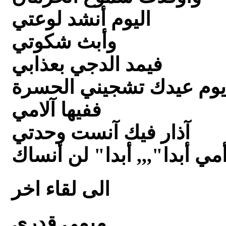
اليوم أنشد لوعتي
وأبث شكوتي
فيمد الدجي بعذابي
يوم عيدك تشجيني الحسرة
ففيها آلامي
آذار فيك آنست وحدتي
مي أبدا",,, أبدا" لن أنساك
الى لقاء اخر
ميمي قدري