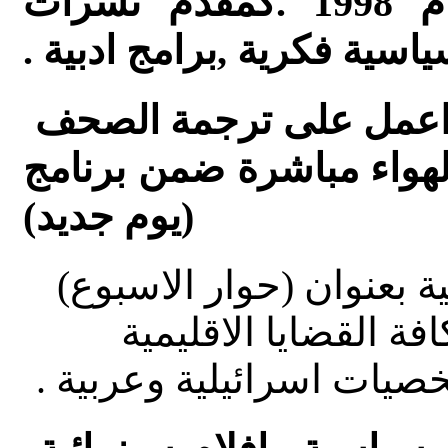
القسم العربي للإذاعة منذ عام 1998 .كمقدم نشرات
ياسية فكرية ,برامج ادبية .
ا اعمل على ترجمة الصحف
 الهواء مباشرة ضمن برنامج
(يوم جديد)
 بعنوان (حوار الاسبوع)
ة القضايا الاقليمية
صيات اسرائيلية وعربية .