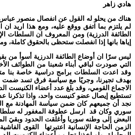
هادي زاهر
هناك من يحلو له القول عن انفصال منصور عباس 
لم يلتزم بما اتفق ووقع عليه، ومع هذا اريد ان ا
الطائفة الدرزية) ومن المعروف ان السلطات الإسرا
إياها بانها إذا انفصلت ستحظى بالحقوق كاملة، وم
ليس سرًا ان أوضاع الطائفة الدرزية أسوأ من بقية
التي صودرت لباقي أبناء شعبنا من الطوائف الأخ
وقد اعدت السلطات برامج دراسية خاصة بنا متدني
بهدف تجيرنا، وجريًا مع سياسة فرق تسد ضمت ا
الاجماع القومي، وقد بلغ عدد أعضاء الكنيست الدر
نجد أن جميعهم كان ضمن سياسة المهادنة مع الس
البعض إلى وطنه سوريا وأغلقت الحدود وبقيَ الم
الزمن الحاجة الإنسانية اعتبرتها القوى الفا
المحاماة، ولو اخذنا تجارب أعضاء الكنيست الد