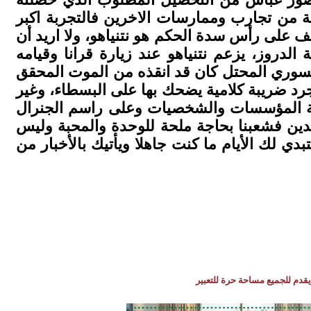
ة من تجارب وممارسات الاخرين فالتجربة اكبر
ف على رأس سدة الحكم هو نتنياهو، ولا اريد أن
لدروز، يزعم نتنياهو عند زيارة قرانا وقيامه
السوري المحتل كان قد انقذه من الموت المحقق
رد ضريبة كلامية يضحك بها على البسطاء، وغير
افة المؤسسات والشخصيات وعلى راسم الجنرال
ين فشعبنا بحاجة ملحة للوحدة والمحبة وليس
 لك الأيام ما كنت جاهلا ويأتيك بالأخبار من
يقدم للجميع مساحة حرة للتعبير