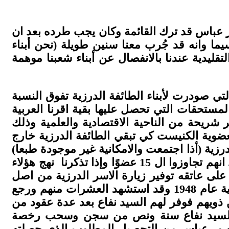
 عباس قد ترك القائمة وكان يجب طرده بعد ان
سيما وانه قد جُرب معنا سنين طويلة (نحن أبناء
تقليدية عندنا بالانفصال عن أبناء شعبنا موهمة
لتي صودرت لأبناء الطائفة الدرزية تفوق النسبة
مستحقات التي تحصل عليها بقية اقرنا العربية
 شريحة من الناحية الاقتصادية والعلمية وذلك
وية الكنيست كي تبقي الطائفة الدرزية خارج
رزية (أذا اجتمعت والامكانية غير موجودة طبعا)
تستطيع إيصال عضو كنيست واحد، واذا تذكرنا عدد الذين مروا في البرلمان عبر الفترة الماضية نجد انهم تجاوزوا ال 15 عضوًا وإذا تذكرنا نهج هؤلاء
لى عاتقه توفير زيارة الاسر الدرزية من اصل
سوري وكان قد ارسل عطوفة المغفور له سلطان باشا الأطرش كتائب لمحاربة العصابات الصهيونية عام 1948 وقد استشهد العشرات منهم ورجع
 ذويهم فوفر لهم السيد نفاع بعد عدة عقود من
 ذلك السيد نفاع سنة ونص من سجن وسحب رخصة
 منصور عباس من التحصيل المطلوب الذي حصلته