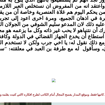
اعتقد انه من المفروض ان نستخلص العبر اللازم
 من يحكم اليوم هم غلاة العنصرية وخاصة أن من يق
رة في اذهان الجميع، ومرة اخرى اعود إلى تجربة ا
ضل عليه ذلك لان المدعو سليم الشوفي من الجولان 
 أن نتنياهو لا يحب غير ذاته وكل ما يزعمه هو مج
ا استطاع أن يخدع الجهاز القضائي في الدولة وك
ع ذلك نقول له: يا اخي جرب ولكن لا تستخدم الد
 وسأقول له مع طرفة بن العبد في معلقته: "ستبدي
كاتبها فقط، وموقع المدار بفسح المجال أمام الكاتب لطرح افكاره االتي كتبت بقلمه و