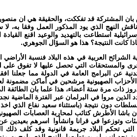
بان المشتركة قد تفككت، والحقيقة هي ان منصور
ناقش النهج الذي يود المذكور العمل وفقا به، لا 
ئيلية استطاعت بالتهديد والوعيد اقنع القيادة ال
اذا كانت النتيجة؟ هذا هو السؤال الجوهري.
 الشرائح العربية في هذه البلاد فنسبة الأراضي ا
رى والمستحقات التي تحصل عليها لا تفوق على ال
ة عن البرامج العامة في الدولة مما جعلنا افقر
لأحزاب الصهيونية مرشحين في أماكن مضمونة لعض
وز ذات مرة ستة أعضاء، هذا علما بان الطائفة الد
لطات دون نتيجة (باستثناء سعيد نفاع الذي اخذ ع
ئات وتوزعوا في قرانا وانشأوا اسرهم بعيدين عن
شية التي تحكم البلاد جريمة قانونية وقد كلف
روز نجد انهم لم يستطيعوا بالنهج الذي يلوح به