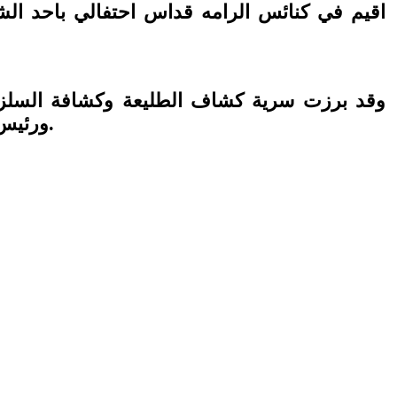
اقيم في كنائس الرامه قداس احتفالي باحد الش
وقد برزت سرية كشاف الطليعة وكشافة السلزي
ورئيس المجلس الملي الاورثوذكسي ناصيف حنا مويس، وأعضاء المجلس الملي والالاف من أهالي القرية.