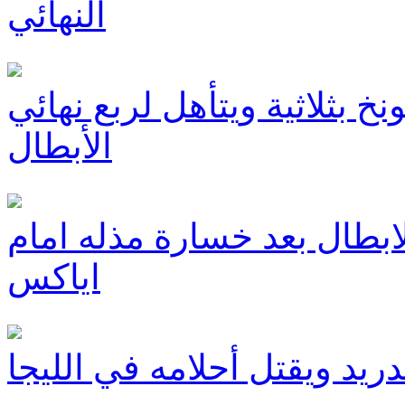
النهائي
خ بثلاثية ويتأهل لربع نهائي
الأبطال
ابطال بعد خسارة مذله امام
اياكس
ريد ويقتل أحلامه في الليجا