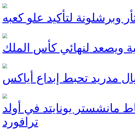
أر وبرشلونة لتأكيد علو كعبه
ية ويصعد لنهائي كأس الملك
ال مدريد تحبط إبداع أياكس
ط مانشستر يونايتد في أولد
ترافورد