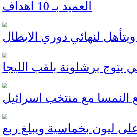
العميد بـ 10 اهداف
يتأهل لنهائي دوري الابطال
يتوج برشلونة بلقب الليجا
 النمسا مع منتخب اسرائيل
على ليون بخماسية ويبلغ ربع