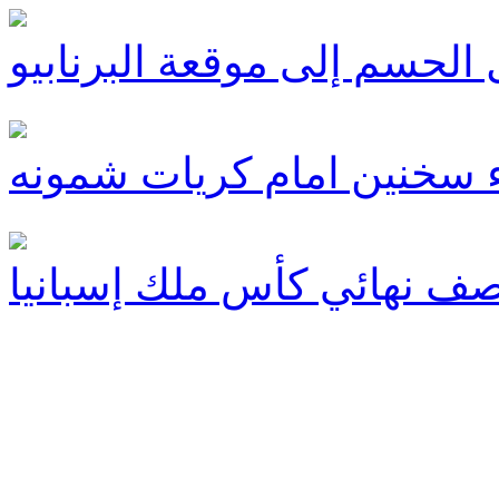
 الحسم إلى موقعة البرنابيو
اء سخنين امام كريات شمونه
 نصف نهائي كأس ملك إسبانيا