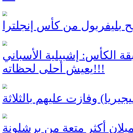
ح بليفربول من كأس إنجلترا
ة الكأس: إشبيلية الأسباني
يعيش أحلى لحظاته!!!
 ميلان أكثر متعة من برشلونة