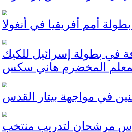
 في بطولة إسرائيل للكيك
لمعلم المخضرم هاني سكس
موس مرشحان لتدريب منتخب