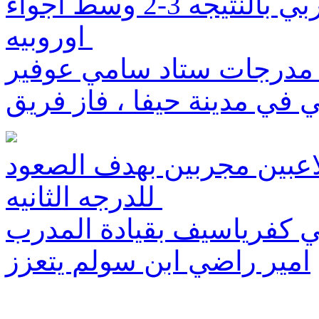
فوز مكابي حيفا امام بلغراد الصربي بالنتيجه 3-2 وسط اجواء
اوروبيه
 على مدرجات ستاد سامي عوفير
ي في مدينة حيفا ، فاز فريق
اعبين مجربين بهدف الصعود
للدرجه الثانيه
ي كفرياسيف بقيادة المدرب
امير راضي ابن سولم يتعزز