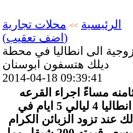
الرئيسية
محلات تجارية
>>
(اضف تعقيب)
وجية الى انطاليا في محطة
ديلك هتسفون ابوسنان
2014-04-18 09:39:41
امنه مساءً اجراء القرعه
والسحب على رحلة زوجية الى انطاليا 4 ليالي 5 ايام في
عند تزود الزبائن الكرام
بالوقود من محطة ديلك هتسفون بسعر قيمته 200 شيقل وما