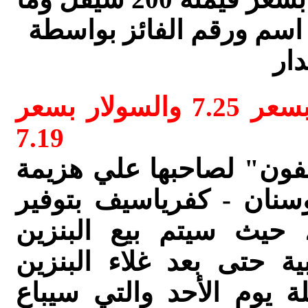
حيث سيعلن اسم ورقم الفائز بواسطة
ملك الشارع يواصل بيع البنزين بسعر 7.25 والسولار بسعر
7.19
فون" لصاحبها علي هزيمة
وسنان - كفرياسيف بتوفير
، حيث سيتم بيع البنزين
ة حتى بعد غلاء البنزين
 يوم الأحد والتي سيباع