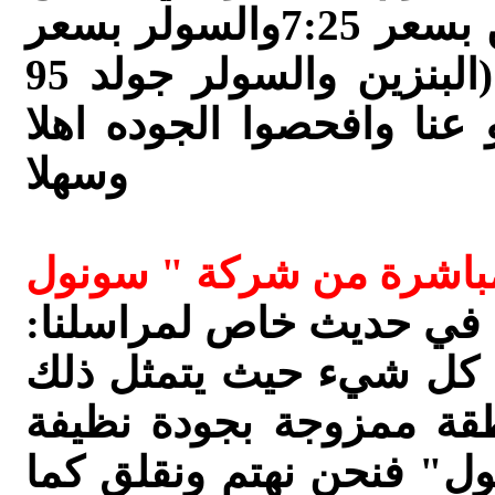
لغاية نهاية شهر 05/2014، البنزين بسعر 7:25والسولر بسعر
7:19مباشرة من شركة سونول (البنزين والسولر جولد 95
نا وافحصوا الجوده اهلا
وسهلا
مباشرة من شركة " سونول
اء في حديث خاص لمراسلنا:
ق كل شيء حيث يتمثل ذلك
طقة ممزوجة بجودة نظيفة
ل" فنحن نهتم ونقلق كما