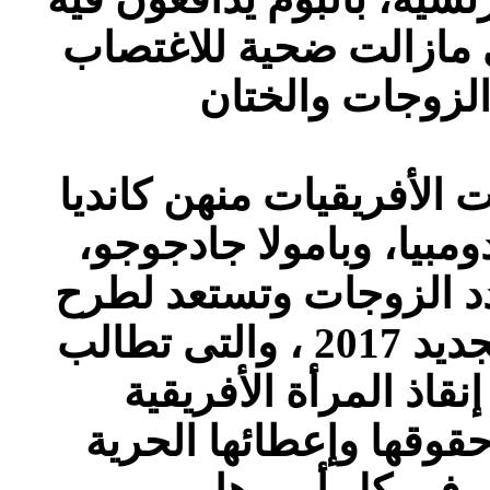
ى مازالت ضحية للاغتصاب
الأفريقيات منهن كانديا
دومبيا، وبامولا جادجوجو،
دد الزوجات وتستعد لطرح
البومها الجديد مع مطلع العام الجديد 2017 ، والتى تطالب
نقاذ المرأة الأفريقية
وقها وإعطائها الحرية