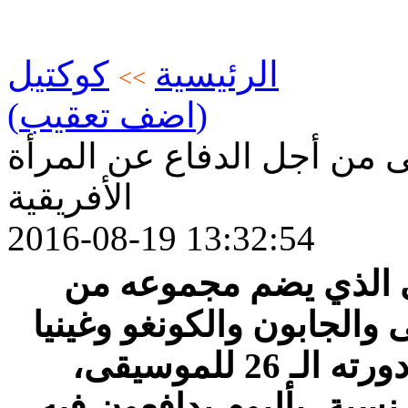
الرئيسية
كوكتيل
>>
(اضف تعقيب)
ى من أجل الدفاع عن المرأة
الأفريقية
2016-08-19 13:32:54
ي الذي يضم مجموعه من
والجابون والكونغو وغينيا
والبنين فى مهرجان "تو" في دورته الـ 26 للموسيقى،
رنسية، بألبوم يدافعون فيه